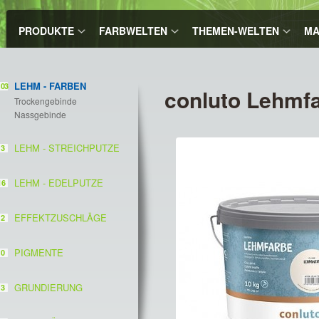
PRODUKTE
FARBWELTEN
THEMEN-WELTEN
MA
LEHM - FARBEN
103
conluto Lehmfa
Trockengebinde
Nassgebinde
LEHM - STREICHPUTZE
3
LEHM - EDELPUTZE
16
EFFEKTZUSCHLÄGE
2
PIGMENTE
0
GRUNDIERUNG
3