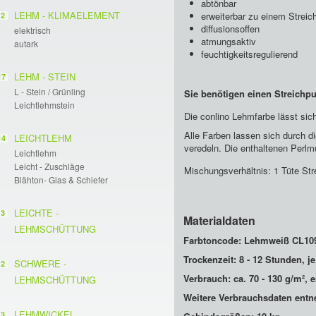
abtönbar
LEHM - KLIMAELEMENT
erweiterbar zu einem Streic
2
diffusionsoffen
elektrisch
atmungsaktiv
autark
feuchtigkeitsregulierend
LEHM - STEIN
17
L - Stein / Grünling
Sie benötigen einen Streichpu
Leichtlehmstein
Die conlino Lehmfarbe lässt sic
Alle Farben lassen sich durch d
LEICHTLEHM
14
veredeln. Die enthaltenen Perl
Leichtlehm
Leicht - Zuschläge
Mischungsverhältnis: 1 Tüte Str
Blähton- Glas & Schiefer
LEICHTE -
3
Materialdaten
LEHMSCHÜTTUNG
Farbtoncode: Lehmweiß
CL10
Trockenzeit: 8 - 12 Stunden, 
SCHWERE -
2
Verbrauch: ca. 70 - 130 g/m², 
LEHMSCHÜTTUNG
Weitere Verbrauchsdaten ent
LEHMWICKEL
3