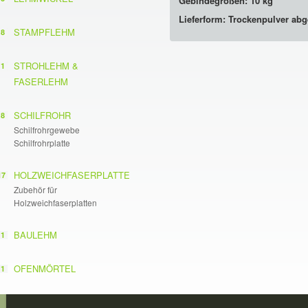
Gebindegrößen: 10 kg
Lieferform: Trockenpulver abge
STAMPFLEHM
8
STROHLEHM &
1
FASERLEHM
SCHILFROHR
8
Schilfrohrgewebe
Schilfrohrplatte
HOLZWEICHFASERPLATTE
17
Zubehör für
Holzweichfaserplatten
BAULEHM
1
OFENMÖRTEL
1