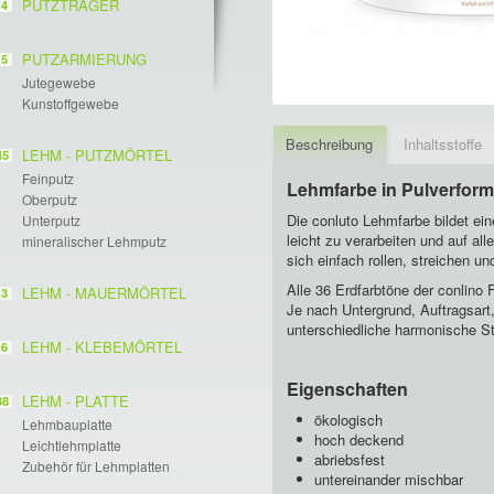
PUTZTRÄGER
4
PUTZARMIERUNG
5
Jutegewebe
Kunstoffgewebe
Beschreibung
Inhaltsstoffe
LEHM - PUTZMÖRTEL
45
Feinputz
Lehmfarbe in Pulverfor
Oberputz
Die conluto Lehmfarbe bildet ein
Unterputz
leicht zu verarbeiten und auf a
mineralischer Lehmputz
sich einfach rollen, streichen un
Alle 36 Erdfarbtöne der conlino
LEHM - MAUERMÖRTEL
3
Je nach Untergrund, Auftragsart
unterschiedliche harmonische St
LEHM - KLEBEMÖRTEL
6
Eigenschaften
LEHM - PLATTE
38
ökologisch
Lehmbauplatte
hoch deckend
Leichtlehmplatte
abriebsfest
Zubehör für Lehmplatten
untereinander mischbar